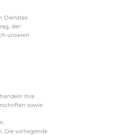
n Dienstes
rag, der
ach unseren
ehandeln Ihre
schriften sowie
n.
. Die vorliegende