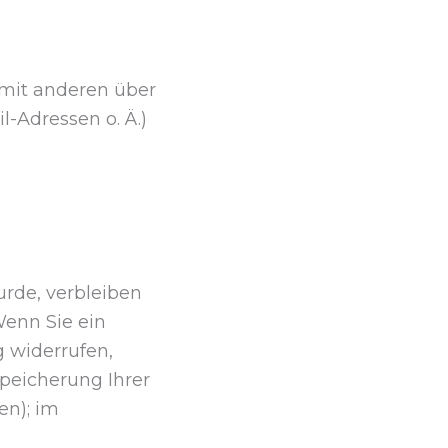
m mit anderen über
-Adressen o. Ä.)
rde, verbleiben
Wenn Sie ein
 widerrufen,
Speicherung Ihrer
en); im