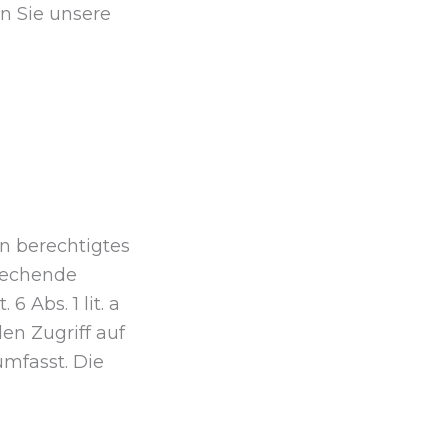
nn Sie unsere
in berechtigtes
prechende
 Abs. 1 lit. a
en Zugriff auf
umfasst. Die