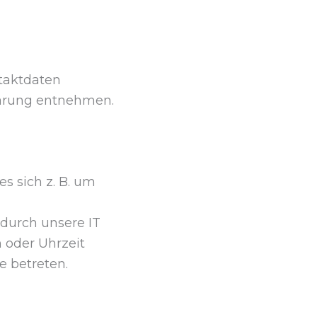
ntaktdaten
lärung entnehmen.
s sich z. B. um
durch unsere IT
m oder Uhrzeit
e betreten.